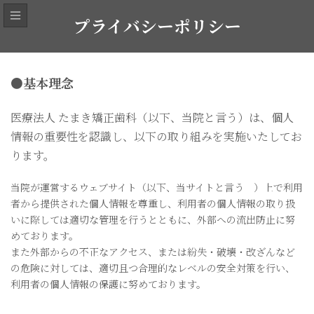
コ
ナ
ン
ビ
プライバシーポリシー
テ
ゲ
ン
ー
ツ
シ
へ
ョ
●
基本理念
ス
ン
キ
に
医療法人 たまき矯正歯科（以下、当院と言う）は、個人
ッ
移
プ
動
情報の重要性を認識し、以下の取り組みを実施いたしてお
ります。
当院が運営するウェブサイト（以下、当サイトと言う ）上で利用
者から提供された個人情報を尊重し、利用者の個人情報の取り扱
いに際しては適切な管理を行うとともに、外部への流出防止に努
めております。
また外部からの不正なアクセス、または紛失・破壊・改ざんなど
の危険に対しては、適切且つ合理的なレベルの安全対策を行い、
利用者の個人情報の保護に努めております。